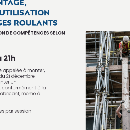
NTAGE,
 UTILISATION
GES ROULANTS
ION DE COMPÉTENCES
SELON
u 21h
ne appelée à monter,
té du 21 décembre
onter un
 conformément à la
fabricant, même à
ires par session