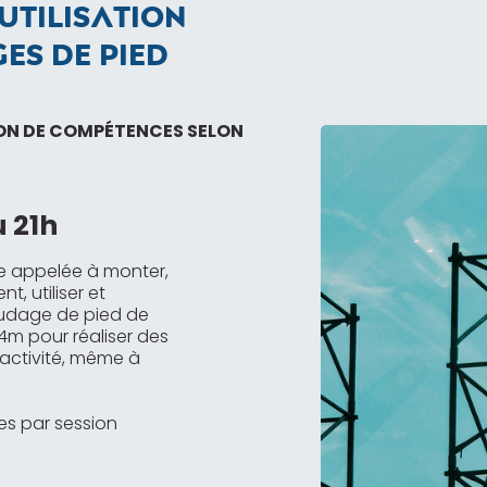
 UTILISATION
ES DE PIED
ON DE COMPÉTENCES SELON
u 21h
ne appelée à monter,
t, utiliser et
udage de pied de
24m pour réaliser des
activité, même à
ires par session