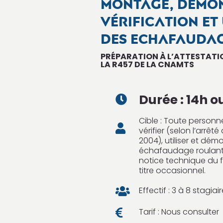
MONTAGE, DÉMO
VÉRIFICATION ET
DES ECHAFAUDA
PRÉPARATION À L’ATTESTAT
LA R457 DE LA CNAMTS
Durée :
14h o

Cible : Toute person

vérifier (selon l’arrê
2004), utiliser et dém
échafaudage roulant
notice technique du 
titre occasionnel.
Effectif : 3 à 8 stagia

Tarif : Nous consulter
