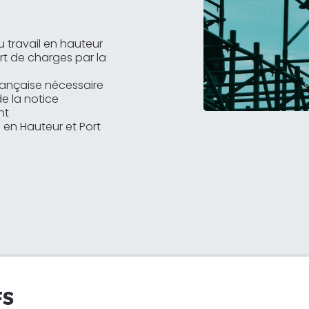
u travail en hauteur
rt de charges par la
française nécessaire
e la notice
nt
l en Hauteur et Port
FS