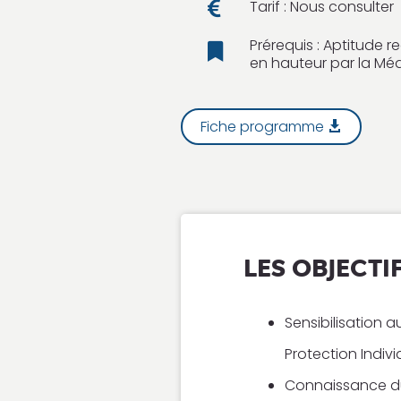
Tarif : Nous consulter

Prérequis : Aptitude r

en hauteur par la Méd
Fiche programme
LES OBJECTI
Sensibilisation a
Protection Indivi
Connaissance du