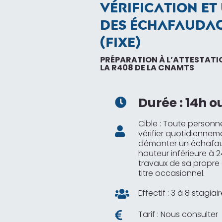
VÉRIFICATION ET
DES ÉCHAFAUDAG
(FIXE)
PRÉPARATION À L’ATTESTATI
LA R408 DE LA CNAMTS
Durée :
14h o

Cible : Toute person

vérifier quotidiennemen
démonter un échafa
hauteur inférieure à 
travaux de sa propre 
titre occasionnel.
Effectif : 3 à 8 stagia

Tarif : Nous consulter
